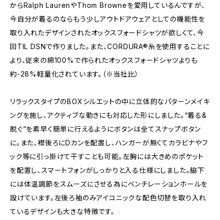
からRalph LaurenやThom Browneを愛用しているんですが、
今自分が着るのならもう少しアウトドアウェアとしての機能性を
取り入れたデザインされたオックスフォードシャツが欲しくて、今
回TIL DSNで作りました。また、CORDURA®︎糸を使用することに
より、従来の綿100%で作られたオックスフォードシャツよりも
約-28%軽量化されています。（※当社比）
リラックスタイプのBOXシルエットの中に立体的なパターンメイキ
ングを施し、アクティブな動きにも対応した形にしました。“着る&
脱ぐ”を素早く簡単に行えるようにボタンは全てスナップボタン
に。また、襟後ろにDカンを配置し、ハンガーが無くてカラビナやフ
ック等に引っ掛けて干すことも可能。左胸には大きめのポケット
を配置し、スマートフォンがしっかりと入る仕様にしました。脇下
には体温調節をスムーズにさせる為にベンチレーションホールを
設けています。左後ろ袖のみアイコニックな配色切替を取り入れ
ているデザインも大きな特徴です。